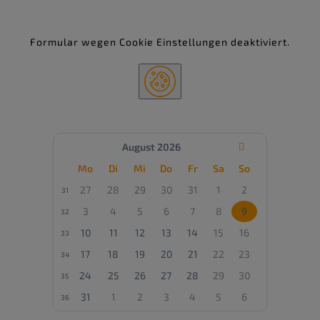
Name
Anbieter
Zweck
NID
google.com
Registriert eine eindeutige ID, die das Gerät
eines wiederkehrenden Benutzers
Formular wegen Cookie Einstellungen deaktiviert.
identifiziert. Die ID wird für gezielte Werbung
genutzt.
_GRECAPTCHA
google.com
Google reCAPTCHA ist ein Dienst, der
versucht, zwischen Menschen und Bots zu
unterscheiden, um gefälschte
Kontaktanfragen (Spam) zu verhindern.Die IP-
Adresse wird standardmäßig übermittelt,
wenn externe Inhalte angefordert werden.
Wenn Sie bei der Nutzung von Google
reCAPTCHA in Ihrem Google-Account
August 2026

eingeloggt sind, können weitere Daten über
Sie erhoben werden.
Mo
Di
Mi
Do
Fr
Sa
So
27
28
29
30
31
1
2
31
3
4
5
6
7
8
9
32
10
11
12
13
14
15
16
33
17
18
19
20
21
22
23
34
24
25
26
27
28
29
30
35
31
1
2
3
4
5
6
36