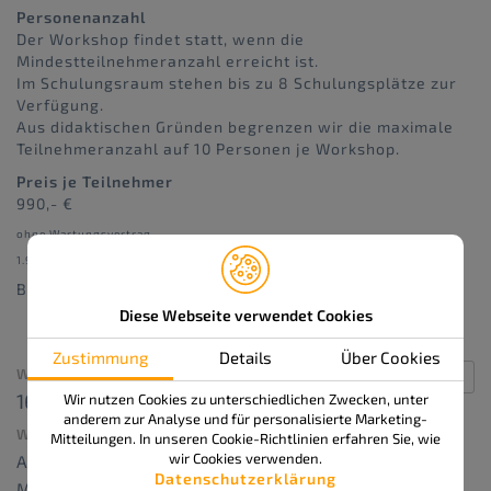
Personenanzahl
Der Workshop findet statt, wenn die
Mindestteilnehmeranzahl erreicht ist.
Im Schulungsraum stehen bis zu 8 Schulungsplätze zur
Verfügung.
Aus didaktischen Gründen begrenzen wir die maximale
Teilnehmeranzahl auf 10 Personen je Workshop.
Preis je Teilnehmer
990,- €
ohne Wartungsvertrag
1.990,- €
Bestellnummer: 414-19
Diese Webseite verwendet Cookies
Zustimmung
Details
Über Cookies
WANN:
16. Juli 2026 um 9:00 – 16:30
Wir nutzen Cookies zu unterschiedlichen Zwecken, unter
Repeats
anderem zur Analyse und für personalisierte Marketing-
WO:
Mitteilungen. In unseren Cookie-Richtlinien erfahren Sie, wie
wir Cookies verwenden.
APS delta GmbH
Datenschutzerklärung
Marie-Curie-Straße 12