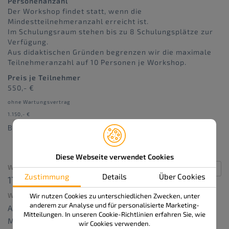
Personenanzahl
Der Workshop findet statt, wenn die
Mindestteilnehmeranzahl erreicht ist.
Im Schulungsraum stehen bis zu 8 Schulungsplätze zur
Verfügung.
Aus didaktischen Gründen begrenzen wir die maximale
Teilnehmeranzahl auf 10 Personen je Workshop.
Preis je Teilnehmer
550,- €
ohne Wartungsvertrag
1.150,- €
Bestellnummer: 414-F
Diese Webseite verwendet Cookies
WANN:
Zustimmung
Details
Über Cookies
17. Juli 2026 um 13:00 – 16:30
Repeats
WO:
Wir nutzen Cookies zu unterschiedlichen Zwecken, unter
anderem zur Analyse und für personalisierte Marketing-
APS delta GmbH
Mitteilungen. In unseren Cookie-Richtlinien erfahren Sie, wie
Marie-Curie-Straße 12
wir Cookies verwenden.