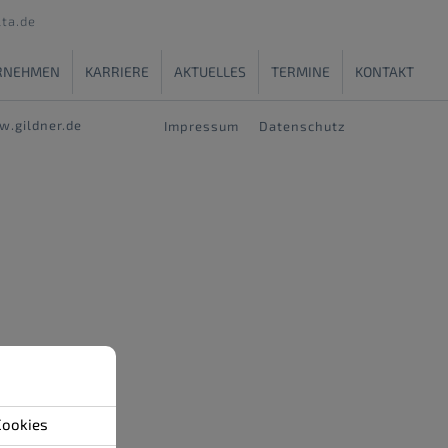
ta.de
-
RNEHMEN
KARRIERE
AKTUELLES
TERMINE
KONTAKT
.gildner.de
Impressum
Datenschutz
Cookies