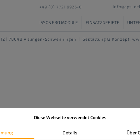
info@aps-del
+49 (0) 7721 9926-0
ISSOS PRO MODULE
EINSATZGEBIETE
UNTE
. 12 | 78048 Villingen-Schwenningen
|
Gestaltung & Konzept:
www
Diese Webseite verwendet Cookies
mmung
Details
Über 