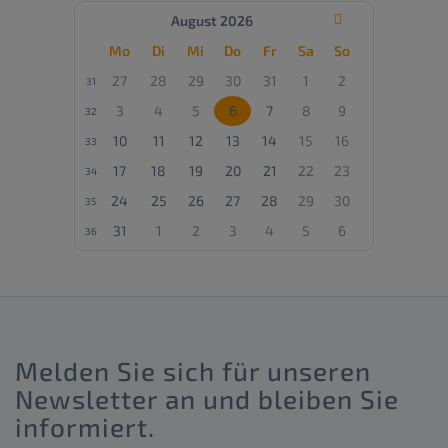
genutzt.
August 2026

_GRECAPTCHA
google.com
Google reCAPTCHA ist ein Dienst, der
versucht, zwischen Menschen und Bots zu
Mo
Di
Mi
Do
Fr
Sa
So
unterscheiden, um gefälschte
Kontaktanfragen (Spam) zu verhindern.Die IP-
27
28
29
30
31
1
2
31
Adresse wird standardmäßig übermittelt,
wenn externe Inhalte angefordert werden.
3
4
5
6
7
8
9
32
Wenn Sie bei der Nutzung von Google
reCAPTCHA in Ihrem Google-Account
10
11
12
13
14
15
16
33
eingeloggt sind, können weitere Daten über
Sie erhoben werden.
17
18
19
20
21
22
23
34
24
25
26
27
28
29
30
35
31
1
2
3
4
5
6
36
Melden Sie sich für unseren
Newsletter an und bleiben Sie
informiert.