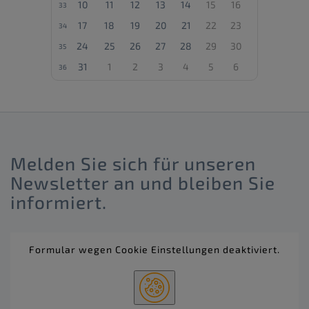
Kontaktanfragen (Spam) zu verhindern.Die IP-
10
11
12
13
14
15
16
33
Adresse wird standardmäßig übermittelt,
wenn externe Inhalte angefordert werden.
17
18
19
20
21
22
23
34
Wenn Sie bei der Nutzung von Google
reCAPTCHA in Ihrem Google-Account
24
25
26
27
28
29
30
35
eingeloggt sind, können weitere Daten über
Sie erhoben werden.
31
1
2
3
4
5
6
36
Melden Sie sich für unseren
Newsletter an und bleiben Sie
informiert.
Formular wegen Cookie Einstellungen deaktiviert.