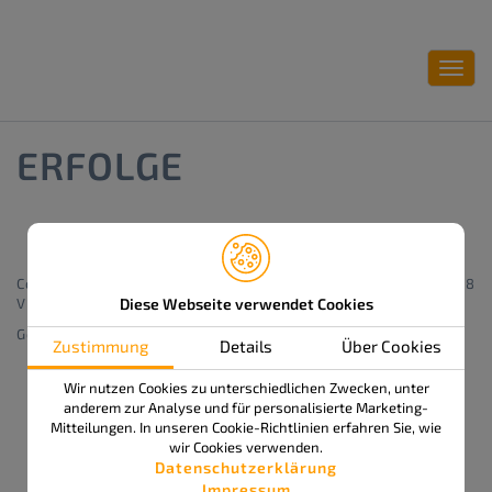
Toggl
navig
ERFOLGE
Impressum
Datenschutz
Copyright 2026 | APS delta GmbH | Marie-Curie-Str. 12 | 78048
Villingen-Schwenningen
Diese Webseite verwendet Cookies
Gestaltung & Konzept:
www.gildner.de
Zustimmung
Details
Über Cookies
Wir nutzen Cookies zu unterschiedlichen Zwecken, unter
anderem zur Analyse und für personalisierte Marketing-
Mitteilungen. In unseren Cookie-Richtlinien erfahren Sie, wie
wir Cookies verwenden.
Datenschutzerklärung
Impressum