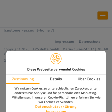
Toggl
navig
[customer-account-home /]
Impressum
Datenschutz
Copyright 2026 | APS delta GmbH | Marie-Curie-Str. 12 | 78048
Villingen-Schwenningen
Gestaltung & Konzept:
www.gildner.de
Diese Webseite verwendet Cookies
Zustimmung
Details
Über Cookies
Wir nutzen Cookies zu unterschiedlichen Zwecken, unter
anderem zur Analyse und für personalisierte Marketing-
Mitteilungen. In unseren Cookie-Richtlinien erfahren Sie, wie
wir Cookies verwenden.
Datenschutzerklärung
Impressum