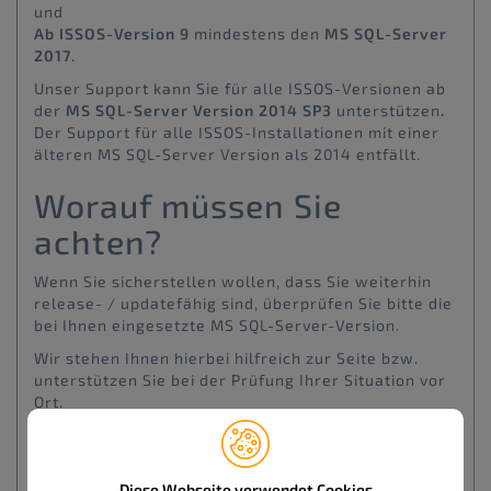
und
Ab ISSOS-Version 9
mindestens den
MS SQL-Server
2017
.
Unser Support kann Sie für alle ISSOS-Versionen ab
der
MS SQL-Server
Version 2014 SP3
unterstützen
.
Der Support für alle ISSOS-Installationen mit einer
älteren MS SQL-Server Version als 2014 entfällt.
Worauf müssen Sie
achten?
Wenn Sie sicherstellen wollen, dass Sie weiterhin
release- / updatefähig sind, überprüfen Sie bitte die
bei Ihnen eingesetzte MS SQL-Server-Version.
Wir stehen Ihnen hierbei hilfreich zur Seite bzw.
unterstützen Sie bei der Prüfung Ihrer Situation vor
Ort.
Bei Interesse können wir Ihnen als Alternative auch
eine vollständige Cloudlösung für Ihre
ISSOS PRO
-
Datenbanksysteme anbieten.
Diese Webseite verwendet Cookies