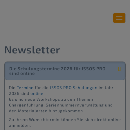
Toggl
navig
Newsletter
Die Schulungstermine 2026 für ISSOS PRO
sind online
Die
Termine
für die
ISSOS PRO Schulungen
im Jahr
2026 sind
online
.
Es sind neue Workshops zu den Themen
Chargenführung, Seriennummernverwaltung und
den Materialarten hinzugekommen.
Zu Ihrem Wunschtermin können Sie sich direkt online
anmelden.