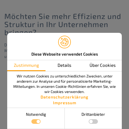
Möchten Sie mehr Effizienz und
Struktur in Ihr Unternehmen
bringen?
Dann sind wir Ihr kompetenter Ansprechpartner.
Melden Sie sich bei uns und erfahren Sie mehr über
Diese Webseite verwendet Cookies
unsere
Businesssoftware ISSOS PRO
.
Zustimmung
Details
Über Cookies
Formular wegen Cookie Einstellungen deaktiviert.
Wir nutzen Cookies zu unterschiedlichen Zwecken, unter
anderem zur Analyse und für personalisierte Marketing-
Mitteilungen. In unseren Cookie-Richtlinien erfahren Sie, wie
wir Cookies verwenden.
Datenschutzerklärung
Impressum
Notwendig
Drittanbieter
August 2026

Mo
Di
Mi
Do
Fr
Sa
So