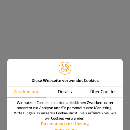
Toggl
navig
Impressum
Datenschutz
Copyright 2026 | APS delta GmbH | Marie-Curie-Str. 12 | 78048
Villingen-Schwenningen
Gestaltung & Konzept:
www.gildner.de
Diese Webseite verwendet Cookies
Zustimmung
Details
Über Cookies
Wir nutzen Cookies zu unterschiedlichen Zwecken, unter
anderem zur Analyse und für personalisierte Marketing-
Mitteilungen. In unseren Cookie-Richtlinien erfahren Sie, wie
wir Cookies verwenden.
Datenschutzerklärung
Impressum