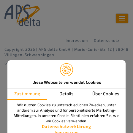
Toggl
navig
Impressum
Datenschutz
Copyright 2026 | APS delta GmbH | Marie-Curie-Str. 12 | 78048
Villingen-Schwenningen
Gestaltung & Konzept:
www.gildner.de
Diese Webseite verwendet Cookies
Zustimmung
Details
Über Cookies
Wir nutzen Cookies zu unterschiedlichen Zwecken, unter
anderem zur Analyse und für personalisierte Marketing-
Mitteilungen. In unseren Cookie-Richtlinien erfahren Sie, wie
wir Cookies verwenden.
Datenschutzerklärung
Impressum