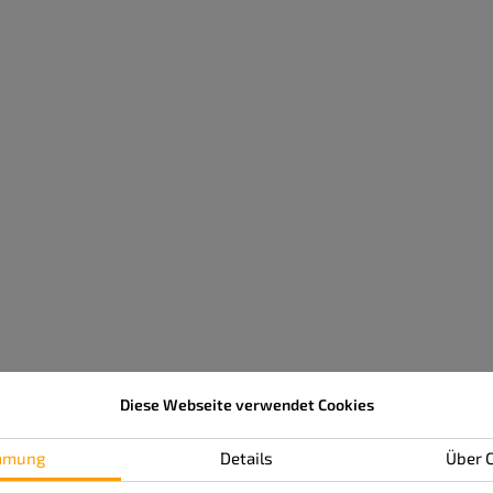
ngsdatenbank.
 am Ende des Workshops.
lnehmeranzahl erreicht ist.
ätze zur Verfügung.
aximale Teilnehmeranzahl auf 10 Personen je Workshop.
r 2025 um 9:00 – 12:30
Repeats
Diese Webseite verwendet Cookies
GmbH
mmung
Details
Über 
-Straße 12
ngen