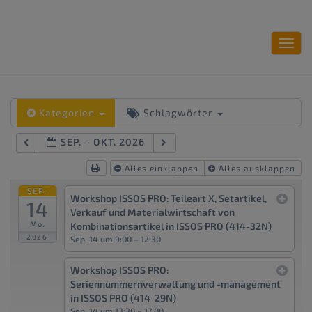
Toggl
navig
Kategorien
Schlagwörter
SEP. – OKT. 2026
Alles einklappen
Alles ausklappen
SEP.
Workshop ISSOS PRO: Teileart X, Setartikel,
14
Verkauf und Materialwirtschaft von
Mo.
Kombinationsartikel in ISSOS PRO (414-32N)
2026
Sep. 14 um 9:00 – 12:30
Workshop ISSOS PRO:
Seriennummernverwaltung und -management
in ISSOS PRO (414-29N)
Sep. 14 um 13:30 – 17:00