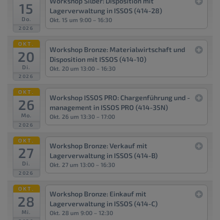
Workshop Silber: Disposition mit
15
Adresse wird standardmäßig übermittelt,
Lagerverwaltung in ISSOS (414-28)
wenn externe Inhalte angefordert werden.
Do.
Wenn Sie bei der Nutzung von Google
Okt. 15 um 9:00 – 16:30
reCAPTCHA in Ihrem Google-Account
2026
eingeloggt sind, können weitere Daten über
Sie erhoben werden.
OKT.
Workshop Bronze: Materialwirtschaft und
20
Disposition mit ISSOS (414-10)
Di.
Okt. 20 um 13:00 – 16:30
2026
OKT.
Workshop ISSOS PRO: Chargenführung und -
26
management in ISSOS PRO (414-35N)
Mo.
Okt. 26 um 13:30 – 17:00
2026
OKT.
Workshop Bronze: Verkauf mit
27
Lagerverwaltung in ISSOS (414-B)
Di.
Okt. 27 um 13:00 – 16:30
2026
OKT.
Workshop Bronze: Einkauf mit
28
Lagerverwaltung in ISSOS (414-C)
Mi.
Okt. 28 um 9:00 – 12:30