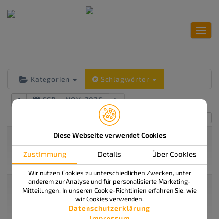
Toggl
navig
Kategorien
Schlagwörter
SEP. – NOV. 2026
Alles einklappen
Alles ausklappen
SEP.
Diese Webseite verwendet Cookies
Workshop ISSOS PRO: Chargenführung und -
28
management in ISSOS PRO (414-35N)
Zustimmung
Details
Über Cookies
Mo.
Sep. 28 um 13:30 – 17:00
2026
Wir nutzen Cookies zu unterschiedlichen Zwecken, unter
anderem zur Analyse und für personalisierte Marketing-
OKT.
Workshop ISSOS PRO: Chargenführung und -
26
Mitteilungen. In unseren Cookie-Richtlinien erfahren Sie, wie
management in ISSOS PRO (414-35N)
wir Cookies verwenden.
Mo.
Okt. 26 um 13:30 – 17:00
Datenschutzerklärung
2026
Impressum