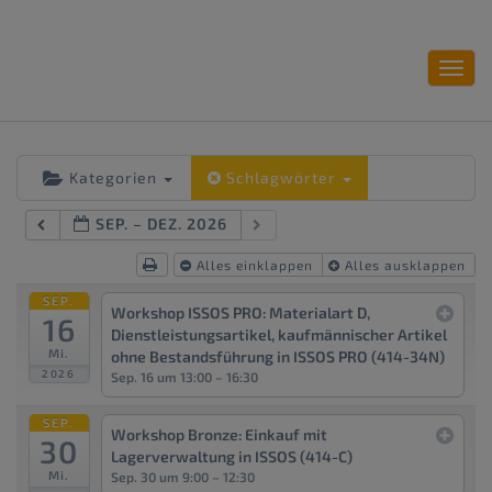
Toggl
navig
Kategorien
Schlagwörter
SEP. – DEZ. 2026
Alles einklappen
Alles ausklappen
SEP.
Workshop ISSOS PRO: Materialart D,
16
Dienstleistungsartikel, kaufmännischer Artikel
Mi.
ohne Bestandsführung in ISSOS PRO (414-34N)
2026
Sep. 16 um 13:00 – 16:30
SEP.
Workshop Bronze: Einkauf mit
30
Lagerverwaltung in ISSOS (414-C)
Mi.
Sep. 30 um 9:00 – 12:30