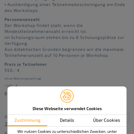
⦁ Aushändigung einer Teilnahmebescheinigung am Ende
des Workshops.
Personenanzahl
Der Workshop findet statt, wenn die
Mindestteilnehmeranzahl erreicht ist.
Im Schulungsraum stehen bis zu 8 Schulungsplätze zur
Verfügung.
Aus didaktischen Gründen begrenzen wir die maximale
Teilnehmeranzahl auf 10 Personen je Workshop.
Preis je Teilnehmer
550,- €
ohne Wartungsvertrag
1.150,- €
Bestellnummer: 414-E
Diese Webseite verwendet Cookies
WANN:
Zustimmung
Details
Über Cookies
24. Juli 2026 um 9:00 – 12:30
Repeats
Wir nutzen Cookies zu unterschiedlichen Zwecken, unter
WO: