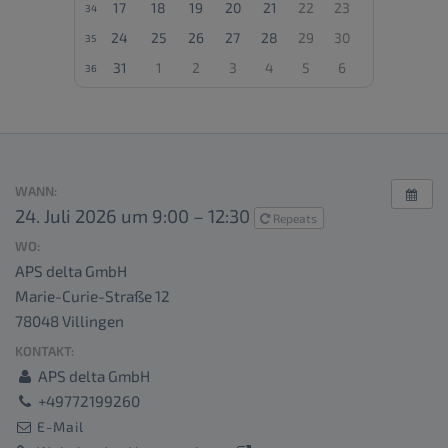
17
18
19
20
21
22
23
34
24
25
26
27
28
29
30
35
31
1
2
3
4
5
6
36
WANN:
24. Juli 2026 um 9:00 – 12:30
Repeats
WO:
APS delta GmbH
Marie-Curie-Straße 12
78048 Villingen
KONTAKT:
APS delta GmbH
+49772199260
E-Mail