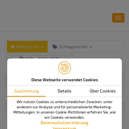
Toggl
navig
Kategorien
Schlagwörter
SEP. – NOV. 2026
Alles einklappen
Alles ausklappen
SEP.
Diese Webseite verwendet Cookies
Workshop Bronze: Communicator und
18
Dokumentenmanagement in ISSOS (414-H)
Zustimmung
Details
Über Cookies
Fr.
Sep. 18 um 13:00 – 16:30
2026
Wir nutzen Cookies zu unterschiedlichen Zwecken, unter
anderem zur Analyse und für personalisierte Marketing-
OKT.
Workshop Bronze: Communicator und
16
Mitteilungen. In unseren Cookie-Richtlinien erfahren Sie, wie
Dokumentenmanagement in ISSOS (414-H)
wir Cookies verwenden.
Fr.
Okt. 16 um 13:00 – 16:30
Datenschutzerklärung
2026
Impressum