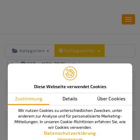
Toggl
navig
Kategorien
Schlagwörter
SEP. – NOV. 2026
Alles einklappen
Alles ausklappen
SEP.
Diese Webseite verwendet Cookies
Workshop Bronze: Vertriebs- und
21
Bedarfsplanung mit ISSOS (414-12)
Zustimmung
Details
Über Cookies
Mo.
Sep. 21 um 13:00 – 16:30
2026
Wir nutzen Cookies zu unterschiedlichen Zwecken, unter
anderem zur Analyse und für personalisierte Marketing-
OKT.
Workshop Bronze: Vertriebs- und
19
Mitteilungen. In unseren Cookie-Richtlinien erfahren Sie, wie
Bedarfsplanung mit ISSOS (414-12)
wir Cookies verwenden.
Mo.
Okt. 19 um 13:00 – 16:30
Datenschutzerklärung
2026
Impressum