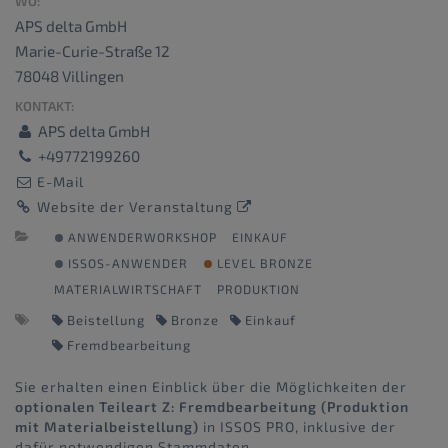
WO:
APS delta GmbH
Marie-Curie-Straße 12
78048 Villingen
KONTAKT:
APS delta GmbH
+49772199260
E-Mail
Website der Veranstaltung
ANWENDERWORKSHOP
EINKAUF
ISSOS-ANWENDER
LEVEL BRONZE
MATERIALWIRTSCHAFT
PRODUKTION
Beistellung
Bronze
Einkauf
Fremdbearbeitung
Sie erhalten einen Einblick über die Möglichkeiten der
optionalen Teileart Z: Fremdbearbeitung (Produktion
mit Materialbeistellung)
in ISSOS PRO, inklusive der
dafür notwendigen Stammdaten.