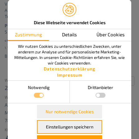
Verfügung.
Aus didaktischen Gründen begrenzen wir die maximale
Teilnehmeranzahl auf 10 Personen je Workshop.
Diese Webseite verwendet Cookies
Preis je Teilnehmer
550,- €
Zustimmung
Details
Über Cookies
ohne Wartungsvertrag
Wir nutzen Cookies zu unterschiedlichen Zwecken, unter
1.150,- €
anderem zur Analyse und für personalisierte Marketing-
Bestellnummer: 414-31N
Mitteilungen. In unseren Cookie-Richtlinien erfahren Sie, wie
wir Cookies verwenden.
Datenschutzerklärung
Impressum
WANN:
2. Dezember 2026 um 13:00 – 16:30
Notwendig
Drittanbieter
Repeats
WO:
APS delta GmbH
Notwendig
Nur notwendige Cookies
Marie-Curie-Straße 12
Grundfunktionen wie die Seitennavigation oder der
Details zu den Cookies
Zugriff auf Passwort-gesicherte Bereiche dieser Website zu
78048 Villingen
Technisch notwendige Cookies
ermöglichen.
Einstellungen speichern
KONTAKT:
Name
Anbieter
Zweck
Drittanbieter
PHPSESSID
aps-delta.de
In diesem Cookie wird die Session-ID, also
APS delta GmbH